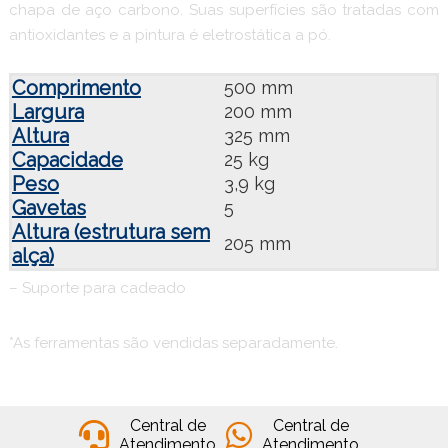
chapa de aço carbono. Suas superfícies são tratadas com
antioxidantes e a pintura é eletrostática a pó.
Comprimento
500 mm
Largura
200 mm
Altura
325 mm
Capacidade
25 kg
Peso
3,9 kg
Gavetas
5
Altura (estrutura sem
205 mm
alça)
– Suporte para cadeado
*As ferramentas são vendidas separadamente.
Central de
Central de
Atendimento
Atendimento