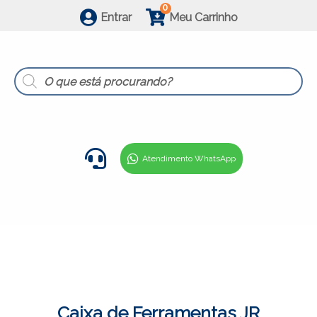
0
Entrar
Meu Carrinho
Products
search
Atendimento WhatsApp
Caixa de Ferramentas JR