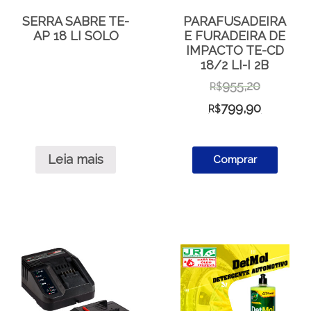
SERRA SABRE TE-
PARAFUSADEIRA
AP 18 LI SOLO
E FURADEIRA DE
IMPACTO TE-CD
18/2 LI-I 2B
955,20
R$
799,90
R$
Leia mais
Comprar